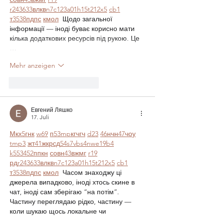
r24
36
33
вл
кв
n7
c123
a01
h15
t21
2x5
cb1
т
35
38
пд
пс
км
ол
  Щодо загальної 
інформації — іноді буває корисно мати 
кілька додаткових ресурсів під рукою. Це 
…
Mehr anzeigen
Gefällt mir
Antworten
Евгений Ляшко
17. Juli
М
к
х
5
г
нк
w69
п
53
mp
кг
чг
ч
d23
46
н
чн
47
чо
у
tmp3
жт
41
ж
кр
сд
54
s7
vb
s4
nw
e19
b4
k55
34
52
пп
кн
с
о
вн
43
вж
мг
r19
рд
r24
36
33
вл
кв
n7
c123
a01
h15
t21
2x5
cb1
т
35
38
пд
пс
км
ол
  Часом знаходжу ці 
джерела випадково, іноді хтось скине в 
чат, іноді сам зберігаю “на потім”. 
Частину переглядаю рідко, частину — 
коли шукаю щось локальне чи 