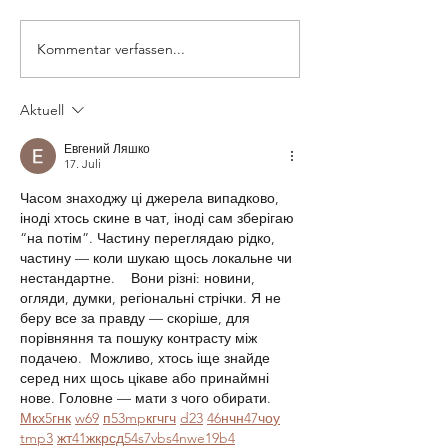
Kommentar verfassen...
Aktuell
Евгений Ляшко
17. Juli
Часом знаходжу ці джерела випадково, 
іноді хтось скине в чат, іноді сам зберігаю 
“на потім”. Частину переглядаю рідко, 
частину — коли шукаю щось локальне чи 
нестандартне.    Вони різні: новини, 
огляди, думки, регіональні стрічки. Я не 
беру все за правду — скоріше, для 
порівняння та пошуку контрасту між 
подачею.  Можливо, хтось іще знайде 
серед них щось цікаве або принаймні 
нове. Головне — мати з чого обирати.  
М
к
х
5
г
нк
w69
п
53
mp
кг
чг
ч
d23
46
н
чн
47
чо
у
tmp3
жт
41
ж
кр
сд
54
s7
vb
s4
nw
e19
b4