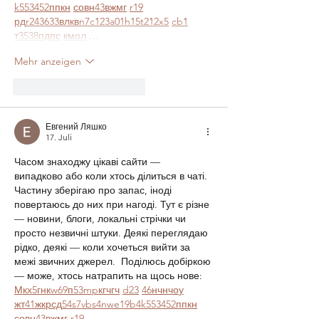
k55
34
52
пп
кн
с
о
вн
43
вж
мг
r19
рд
r24
36
33
вл
кв
n7
c123
a01
h15
t21
2x5
cb1
т
35
38
пд
пс
км
ол
 …
Mehr anzeigen
Gefällt mir
Antworten
Евгений Ляшко
17. Juli
Часом знаходжу цікаві сайти — 
випадково або коли хтось ділиться в чаті. 
Частину зберігаю про запас, іноді 
повертаюсь до них при нагоді. Тут є різне 
— новини, блоги, локальні стрічки чи 
просто незвичні штуки. Деякі переглядаю 
рідко, деякі — коли хочеться вийти за 
межі звичних джерел.  Поділюсь добіркою 
— може, хтось натрапить на щось нове:  
М
к
х
5
г
нк
w69
п
53
mp
кг
чг
ч
d23
46
н
чн
чо
у
жт
41
ж
кр
сд
54
s7
vb
s4
nw
e19
b4
k55
34
52
пп
кн
с
о
вн
43
вж
мг
r19