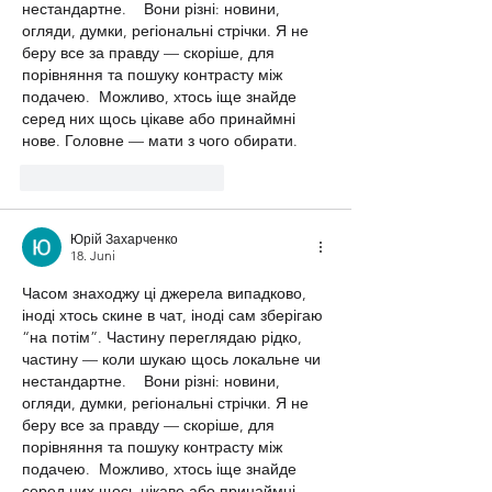
нестандартне.    Вони різні: новини, 
огляди, думки, регіональні стрічки. Я не 
беру все за правду — скоріше, для 
порівняння та пошуку контрасту між 
подачею.  Можливо, хтось іще знайде 
серед них щось цікаве або принаймні 
нове. Головне — мати з чого обирати. 
Gefällt mir
Antworten
Юрій Захарченко
18. Juni
Часом знаходжу ці джерела випадково, 
іноді хтось скине в чат, іноді сам зберігаю 
“на потім”. Частину переглядаю рідко, 
частину — коли шукаю щось локальне чи 
нестандартне.    Вони різні: новини, 
огляди, думки, регіональні стрічки. Я не 
беру все за правду — скоріше, для 
порівняння та пошуку контрасту між 
подачею.  Можливо, хтось іще знайде 
серед них щось цікаве або принаймні 