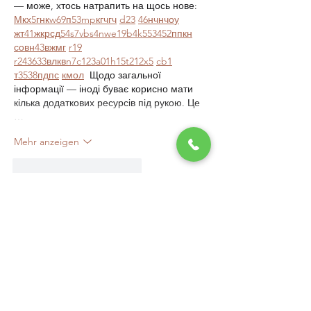
— може, хтось натрапить на щось нове:  
М
к
х
5
г
нк
w69
п
53
mp
кг
чг
ч
d23
46
н
чн
чо
у
жт
41
ж
кр
сд
54
s7
vb
s4
nw
e19
b4
k55
34
52
пп
кн
с
о
вн
43
вж
мг
r19
r24
36
33
вл
кв
n7
c123
a01
h15
t21
2x5
cb1
т
35
38
пд
пс
км
ол
  Щодо загальної 
інформації — іноді буває корисно мати 
кілька додаткових ресурсів під рукою. Це 
…
Mehr anzeigen
Gefällt mir
Antworten
Weitere Kommentare anzeigen
UNSER BÜRO
Adresse: Erzherzog Wilhelm Ring 6