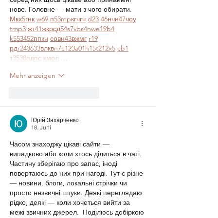
нове. Головне — мати з чого обирати.  
М
к
х
5
г
нк
w69
п
53
mp
кг
чг
ч
d23
46
н
чн
47
чо
у
tmp3
жт
41
ж
кр
сд
54
s7
vb
s4
nw
e19
b4
k55
34
52
пп
кн
с
о
вн
43
вж
мг
r19
рд
r24
36
33
вл
кв
n7
c123
a01
h15
t21
2x5
cb1
т
35
38
пд
пс
км
ол
 …
Mehr anzeigen
Gefällt mir
Antworten
Юрій Захарченко
18. Juni
Часом знаходжу цікаві сайти — 
випадково або коли хтось ділиться в чаті. 
Частину зберігаю про запас, іноді 
повертаюсь до них при нагоді. Тут є різне 
— новини, блоги, локальні стрічки чи 
просто незвичні штуки. Деякі переглядаю 
рідко, деякі — коли хочеться вийти за 
межі звичних джерел.  Поділюсь добіркою 