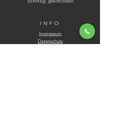
​Sonntag: geschlossen
INFO
Impressum
Datenschutz
NEWSLETTER
E-Mail-Adresse hier eingeben
Jetzt abonnieren