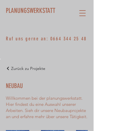
PLANUNGSWERKSTATT
Ruf uns gerne an:
0664 344 25 48
Zurück zu Projekte
NEUBAU
Willkommen bei der planungswerkstatt.
Hier findest du eine Auswahl unserer
Arbeiten. Sieh dir unsere Neubauprojekte
an und erfahre mehr über unsere Tätigkeit.