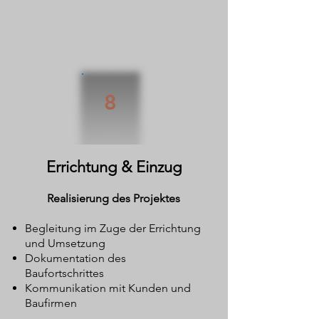
8
Errichtung & Einzug
Realisierung des Projektes
Begleitung im Zuge der Errichtung
und Umsetzung
Dokumentation des
Baufortschrittes
Kommunikation mit Kunden und
Baufirmen