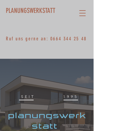
PLANUNGSWERKSTATT
Ruf uns gerne an:
0664 344 25 48
SEIT
1995
planungswerk
statt