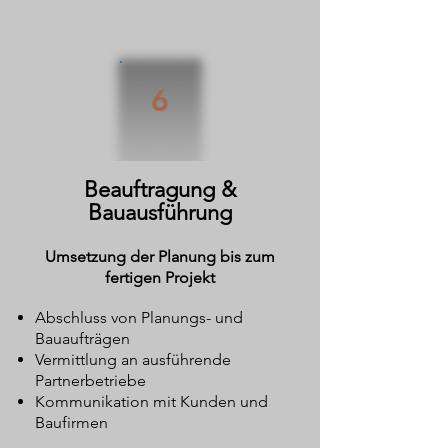
6
Beauftragung &
Bauausführung
Umsetzung der Planung bis zum
fertigen Projekt
Abschluss von Planungs- und
Bauaufträgen
Vermittlung an ausführende
Partnerbetriebe
Kommunikation mit Kunden und
Baufirmen