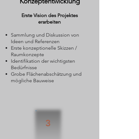
Konzeptentwicklung
Erste Vision des Projektes
erarbeiten
Sammlung und Diskussion von
Ideen und Referenzen
Erste konzeptionelle Skizzen /
Raumkonzepte
Identifikation der wichtigsten
Bedürfnisse
Grobe Flächenabschätzung und
mögliche Bauweise​
3