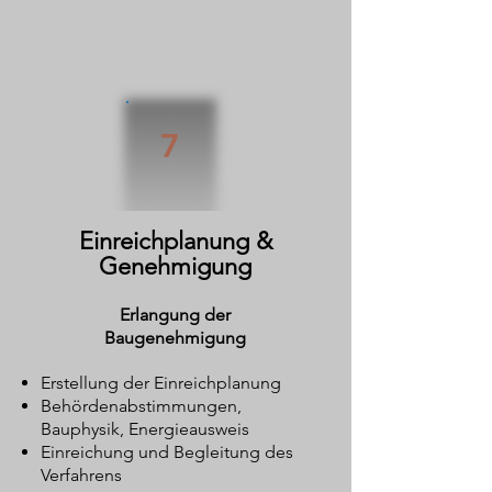
7
Einreichplanung &
Genehmigung
Erlangung der
Baugenehmigung
Erstellung der Einreichplanung
Behördenabstimmungen,
Bauphysik, Energieausweis
Einreichung und Begleitung des
Verfahrens