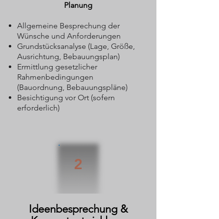
Planung
Allgemeine Besprechung der
Wünsche und Anforderungen
Grundstücksanalyse (Lage, Größe,
Ausrichtung, Bebauungsplan)
Ermittlung gesetzlicher
Rahmenbedingungen
(Bauordnung, Bebauungspläne)
Besichtigung vor Ort (sofern
erforderlich)
2
Ideenbesprechung &