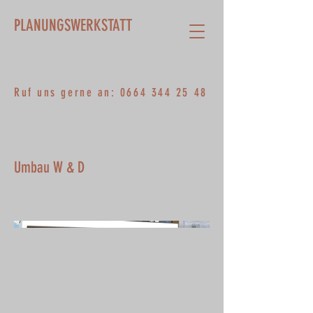
PLANUNGSWERKSTATT
Ruf uns gerne an:
0664 344 25 48
Umbau W & D