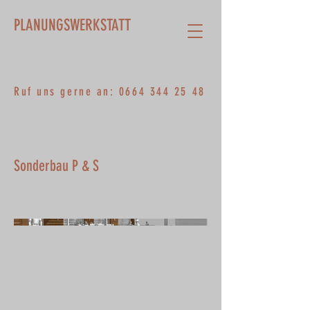
PLANUNGSWERKSTATT
Ruf uns gerne an:
0664 344 25 48
Sonderbau P & S