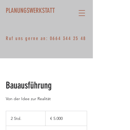
PLANUNGSWERKSTATT
Ruf uns gerne an:
0664 344 25 48
Bauausführung
Von der Idee zur Realität
5.000
Euro
2 Std.
2
€ 5.000
S
t