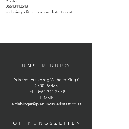
Austria
06643442548
a.zlabinger@planungswerkstatt.co.at
UNSER BÜRO
Adresse: Erzherzog Wilhelm Ring 6
2500 Baden
Tel.:
0664 344 25 48
E-Mail:
a.zlabinger@planungswerkstatt.co.at
ÖFFNUNGSZEITE
N